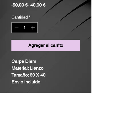
Precio
Precio
 50,00 € 
40,00 €
de
oferta
Cantidad
*
Agregar al carrito
Carpe Diem
Material: Lienzo
Tamaño: 60 X 40
Envio incluido